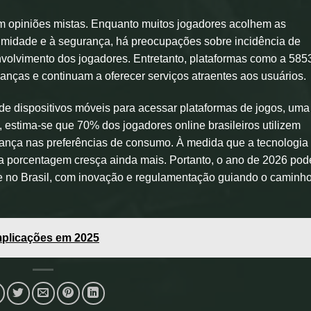
am opiniões mistas. Enquanto muitos jogadores acolhem as
imidade e à segurança, há preocupações sobre incidência de
volvimento dos jogadores. Entretanto, plataformas como a 585
anças e continuam a oferecer serviços atraentes aos usuários.
 dispositivos móveis para acessar plataformas de jogos, uma
 estima-se que 70% dos jogadores online brasileiros utilizem
ança nas preferências de consumo. À medida que a tecnologia
sa porcentagem cresça ainda mais. Portanto, o ano de 2026 pod
ne no Brasil, com inovação e regulamentação guiando o caminh
mplicações em 2025