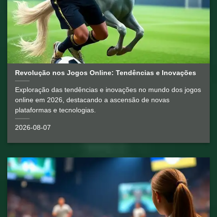
Revolução nos Jogos Online: Tendências e Inovações
Exploração das tendências e inovações no mundo dos jogos
online em 2026, destacando a ascensão de novas
plataformas e tecnologias.
2026-08-07