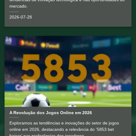
mercado.
2026-07-28
A Revolução dos Jogos Online em 2026
Exploramos as tendências e inovações do setor de jogos
online em 2026, destacando a relevância do '5853 bet
baixar' nas preferências dos jogadores.