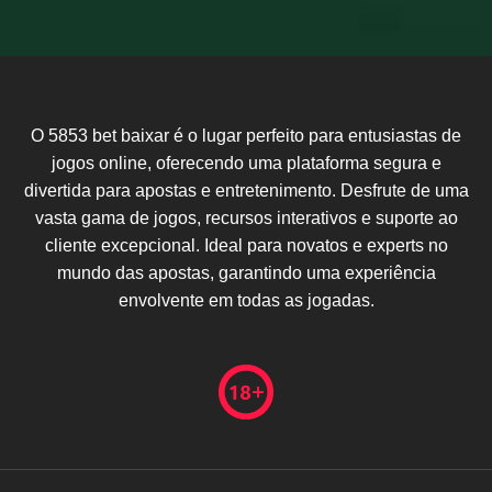
O 5853 bet baixar é o lugar perfeito para entusiastas de
jogos online, oferecendo uma plataforma segura e
divertida para apostas e entretenimento. Desfrute de uma
vasta gama de jogos, recursos interativos e suporte ao
cliente excepcional. Ideal para novatos e experts no
mundo das apostas, garantindo uma experiência
envolvente em todas as jogadas.