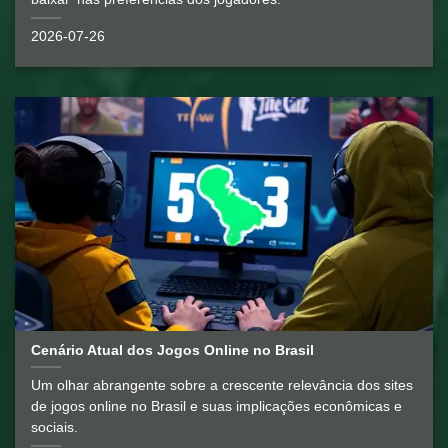
2026-07-26
Cenário Atual dos Jogos Online no Brasil
Um olhar abrangente sobre a crescente relevância dos sites
de jogos online no Brasil e suas implicações econômicas e
sociais.