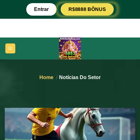
Skip
Entrar
R$8888 BÔNUS
to
content
Home
/
Notícias Do Setor