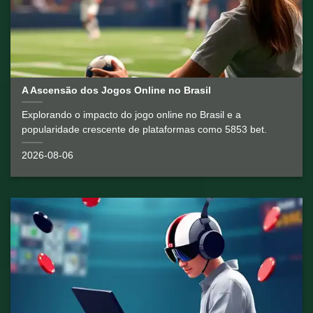
A Ascensão dos Jogos Online no Brasil
Explorando o impacto do jogo online no Brasil e a
popularidade crescente de plataformas como 5853 bet.
2026-08-06