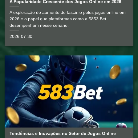
A Popularidade Crescente dos Jogos Online em 2026
A exploração do aumento do fascínio pelos jogos online em
2026 e o papel que plataformas como a 5853 Bet
desempenham nesse cenário.
2026-07-30
Tendências e Inovações no Setor de Jogos Online