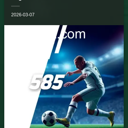
2026-03-07