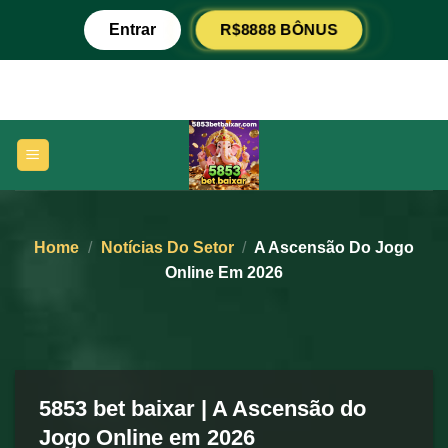
Skip
Entrar
R$8888 BÔNUS
to
content
Home
/
Notícias Do Setor
/
A Ascensão Do Jogo
Online Em 2026
5853 bet baixar | A Ascensão do
Jogo Online em 2026