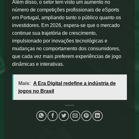
Além disso, o setor tem visto um aumento no
número de competições profissionais de eSports
em Portugal, ampliando tanto o público quanto os
investidores. Em 2026, espera-se que o mercado
continue sua trajetória de crescimento,
impulsionado por inovações tecnológicas e
mudanças no comportamento dos consumidores,
que cada vez mais preferem experiências de jogo
dinâmicas e interativas.
Mais:
A Era Digital redefine a indústria de
jogos no Brasil