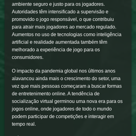
ambiente seguro e justo para os jogadores.
Autoridades têm intensificado a supervisão e
promovido o jogo responsável, o que contribuiu
para atrair mais jogadores ao mercado regulado.
Aumentos no uso de tecnologias como inteligência
artificial e realidade aumentada também têm
melhorado a experiência de jogo para os
consumidores.
O impacto da pandemia global nos últimos anos
alavancou ainda mais o crescimento do setor, uma
vez que mais pessoas começaram a buscar formas
de entretenimento online. A tendência de
socialização virtual germinou uma nova era para os
jogos online, onde jogadores de todo o mundo
podem participar de competições e interagir em
tempo real.