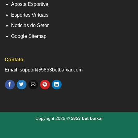
Aposta Esportiva
Esportes Virtuais
Notícias do Setor
Google Sitemap
Contato
Email: support@5853betbaixar.com
Copyright 2025 ©
5853 bet baixar