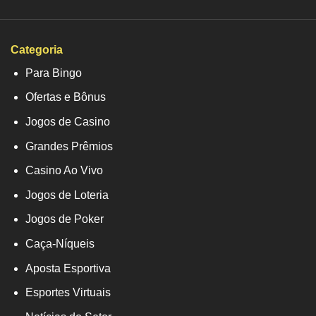
Categoria
Para Bingo
Ofertas e Bônus
Jogos de Casino
Grandes Prêmios
Casino Ao Vivo
Jogos de Loteria
Jogos de Poker
Caça-Níqueis
Aposta Esportiva
Esportes Virtuais