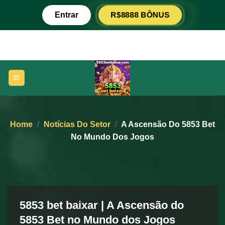
Skip
Entrar
R$8888 BÔNUS
to
content
Home
/
Notícias Do Setor
/
A Ascensão Do 5853 Bet
No Mundo Dos Jogos
5853 bet baixar | A Ascensão do
5853 Bet no Mundo dos Jogos