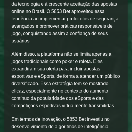
da tecnologia e à crescente aceitação das apostas
online no Brasil. O 5853 Bet aproveitou essa
tendência ao implementar protocolos de segurança
avançados e promover práticas responsáveis de
jogo, conquistando assim a confiança de seus
usuários.
Além disso, a plataforma não se limita apenas a
jogos tradicionais como poker e roleta. Eles
expandiram sua oferta para incluir apostas
esportivas e eSports, de forma a atender um público
diversificado. Essa estratégia tem se mostrado
eficaz, especialmente no contexto do aumento
contínuo da popularidade dos eSports e das
competições esportivas virtualmente transmitidas.
Em termos de inovação, o 5853 Bet investiu no
desenvolvimento de algoritmos de inteligência