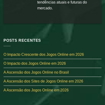
tendências atuais e futuras do
mercado.
POSTS RECENTES
O Impacto Crescente dos Jogos Online em 2026
O Impacto dos Jogos Online em 2026
A Ascensão dos Jogos Online no Brasil
A Ascensão dos Sites de Jogos Online em 2026
A Ascensão dos Jogos Online em 2026