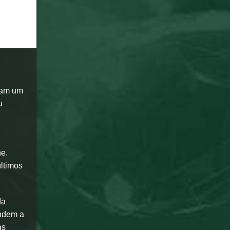
nham um
u
ne.
ltimos
da
endem a
as