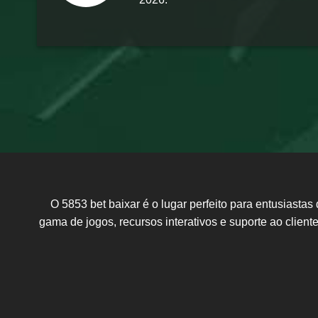
O 5853 bet baixar é o lugar perfeito para entusiasta
gama de jogos, recursos interativos e suporte ao clien