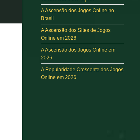
A Ascensão dos Jogos Online no
Brasil
A Ascensão dos Sites de Jogos
Online em 2026
A Ascensão dos Jogos Online em
2026
A Popularidade Crescente dos Jogos
Online em 2026