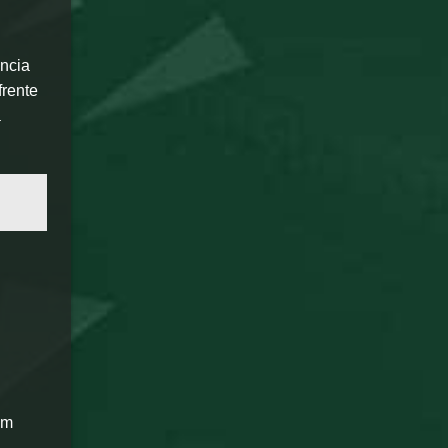
ência
frente
a
em