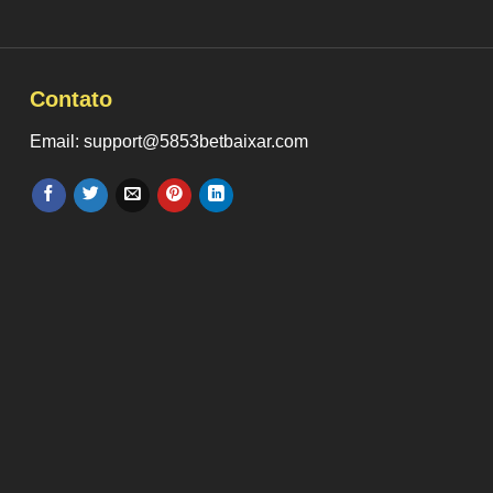
Contato
Email: support@5853betbaixar.com