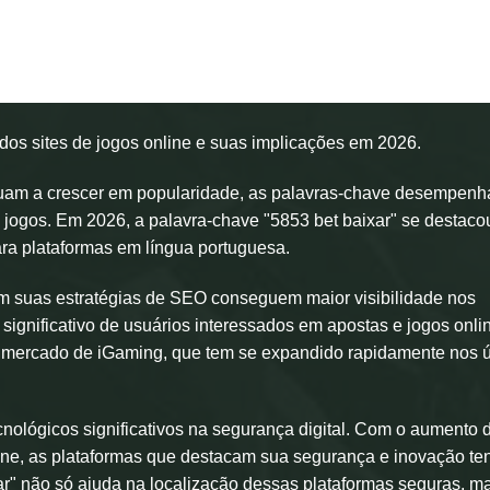
os sites de jogos online e suas implicações em 2026.
ntinuam a crescer em popularidade, as palavras-chave desempe
e jogos. Em 2026, a palavra-chave "5853 bet baixar" se destaco
ara plataformas em língua portuguesa.
em suas estratégias de SEO conseguem maior visibilidade nos
ignificativo de usuários interessados em apostas e jogos onli
 mercado de iGaming, que tem se expandido rapidamente nos ú
ológicos significativos na segurança digital. Com o aumento 
ine, as plataformas que destacam sua segurança e inovação t
xar" não só ajuda na localização dessas plataformas seguras, m