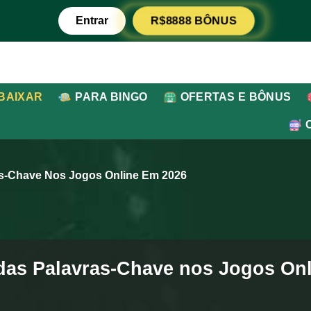
Entrar
R$8888 BÔNUS
 BAIXAR
PARA BINGO
OFERTAS E BÔNUS
s-Chave Nos Jogos Online Em 2026
 das Palavras-Chave nos Jogos On