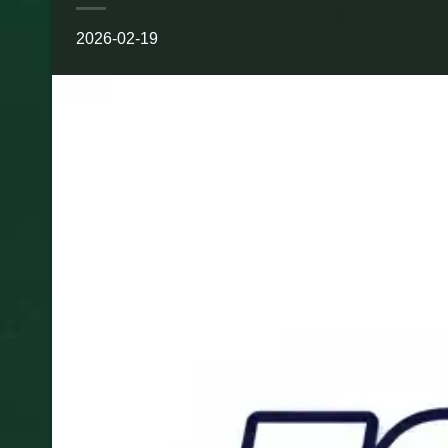
2026-02-19