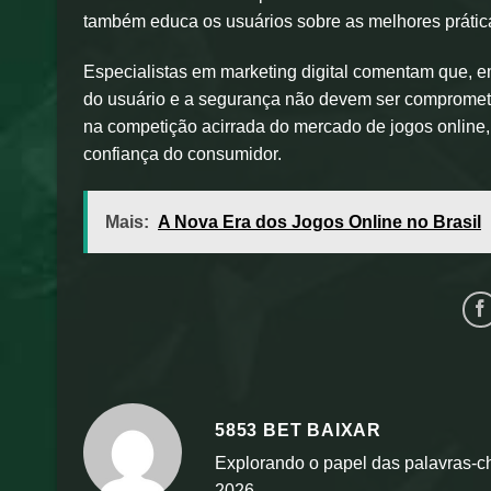
também educa os usuários sobre as melhores prática
Especialistas em marketing digital comentam que, emb
do usuário e a segurança não devem ser comprometi
na competição acirrada do mercado de jogos online
confiança do consumidor.
Mais:
A Nova Era dos Jogos Online no Brasil
5853 BET BAIXAR
Explorando o papel das palavras-c
2026.