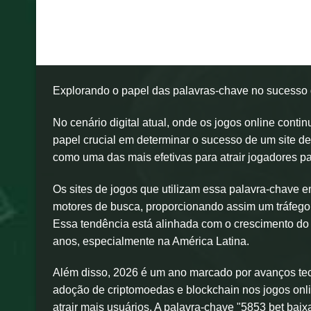
Explorando o papel das palavras-chave no sucesso d
No cenário digital atual, onde os jogos online co
papel crucial em determinar o sucesso de um site d
como uma das mais efetivas para atrair jogadores p
Os sites de jogos que utilizam essa palavra-chave 
motores de busca, proporcionando assim um tráfego s
Essa tendência está alinhada com o crescimento do
anos, especialmente na América Latina.
Além disso, 2026 é um ano marcado por avanços tecn
adoção de criptomoedas e blockchain nos jogos onl
atrair mais usuários. A palavra-chave "5853 bet bai