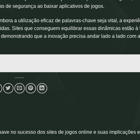
s de segurança ao baixar aplicativos de jogos.
ora a utilização eficaz de palavras-chave seja vital, a experi
das. Sites que conseguem equilibrar essas dinâmicas estão à 
, demonstrando que a inovação precisa andar lado a lado com 
have no sucesso dos sites de jogos online e suas implicações 