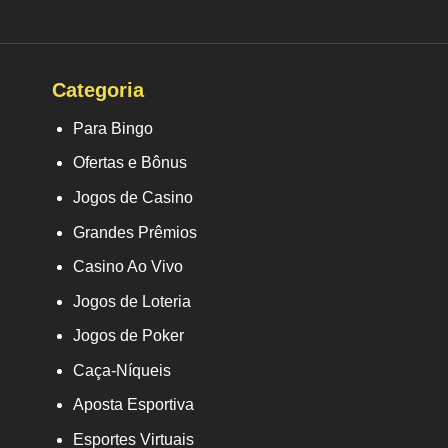
Categoria
Para Bingo
Ofertas e Bônus
Jogos de Casino
Grandes Prêmios
Casino Ao Vivo
Jogos de Loteria
Jogos de Poker
Caça-Níqueis
Aposta Esportiva
Esportes Virtuais