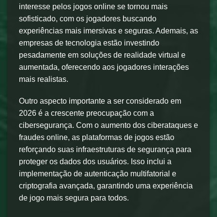
interesse pelos jogos online se tornou mais
sofisticado, com os jogadores buscando
experiências mais imersivas e seguras. Ademais, as
empresas de tecnologia estão investindo
pesadamente em soluções de realidade virtual e
aumentada, oferecendo aos jogadores interações
mais realistas.
Outro aspecto importante a ser considerado em
2026 é a crescente preocupação com a
cibersegurança. Com o aumento dos ciberataques e
fraudes online, as plataformas de jogos estão
reforçando suas infraestruturas de segurança para
proteger os dados dos usuários. Isso inclui a
implementação de autenticação multifatorial e
criptografia avançada, garantindo uma experiência
de jogo mais segura para todos.