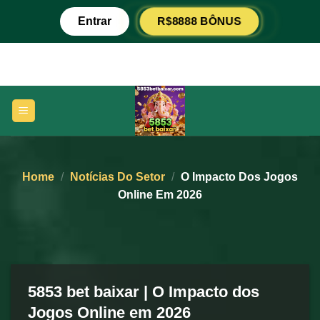
Skip
R$8888 BÔNUS
Entrar
to
content
Home
/
Notícias Do Setor
/
O Impacto Dos Jogos
Online Em 2026
5853 bet baixar | O Impacto dos
Jogos Online em 2026