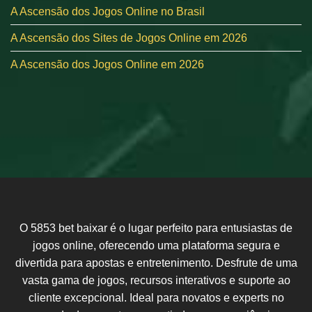
A Ascensão dos Jogos Online no Brasil
A Ascensão dos Sites de Jogos Online em 2026
A Ascensão dos Jogos Online em 2026
O 5853 bet baixar é o lugar perfeito para entusiastas de
jogos online, oferecendo uma plataforma segura e
divertida para apostas e entretenimento. Desfrute de uma
vasta gama de jogos, recursos interativos e suporte ao
cliente excepcional. Ideal para novatos e experts no