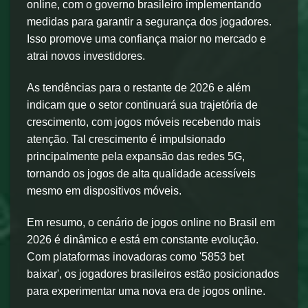
online, com o governo brasileiro implementando
medidas para garantir a segurança dos jogadores.
Isso promove uma confiança maior no mercado e
atrai novos investidores.
As tendências para o restante de 2026 e além
indicam que o setor continuará sua trajetória de
crescimento, com jogos móveis recebendo mais
atenção. Tal crescimento é impulsionado
principalmente pela expansão das redes 5G,
tornando os jogos de alta qualidade acessíveis
mesmo em dispositivos móveis.
Em resumo, o cenário de jogos online no Brasil em
2026 é dinâmico e está em constante evolução.
Com plataformas inovadoras como '5853 bet
baixar', os jogadores brasileiros estão posicionados
para experimentar uma nova era de jogos online.