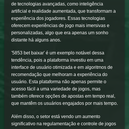
de tecnologias avançadas, como inteligência
artificial e realidade aumentada, que transformam a
experiência dos jogadores. Essas tecnologias
oferecem experiências de jogo mais imersivas e
personalizadas, algo que era apenas um sonho
distante há alguns anos.
'5853 bet baixar' é um exemplo notável dessa
tendência, pois a plataforma investiu em uma
interface de usuário otimizada e em algoritmos de
recomendação que melhoram a experiência do
usuário. Esta plataforma não apenas permite o
acesso fácil a uma variedade de jogos, mas
também oferece opções de apostas em tempo real,
que mantêm os usuários engajados por mais tempo.
Além disso, o setor está vendo um aumento
significativo na regulamentação e controle de jogos