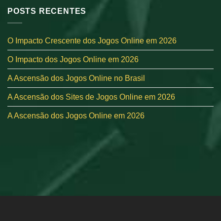
POSTS RECENTES
O Impacto Crescente dos Jogos Online em 2026
O Impacto dos Jogos Online em 2026
A Ascensão dos Jogos Online no Brasil
A Ascensão dos Sites de Jogos Online em 2026
A Ascensão dos Jogos Online em 2026