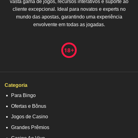
vasta gama de jogos, recursos interativos e suporte ao
cliente excepcional. Ideal para novatos e experts no
mundo das apostas, garantindo uma experiência
envolvente em todas as jogadas.
Categoria
Para Bingo
Ofertas e Bônus
Jogos de Casino
Grandes Prêmios