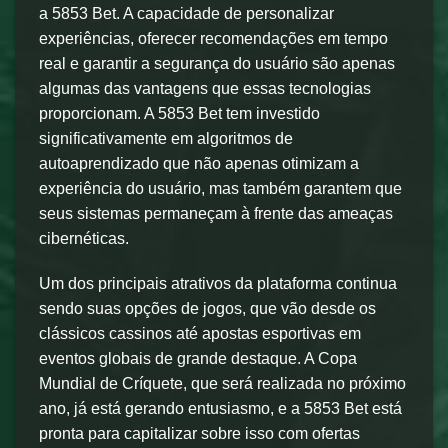
a 5853 Bet. A capacidade de personalizar
experiências, oferecer recomendações em tempo
real e garantir a segurança do usuário são apenas
algumas das vantagens que essas tecnologias
proporcionam. A 5853 Bet tem investido
significativamente em algoritmos de
autoaprendizado que não apenas otimizam a
experiência do usuário, mas também garantem que
seus sistemas permaneçam à frente das ameaças
cibernéticas.
Um dos principais atrativos da plataforma continua
sendo suas opções de jogos, que vão desde os
clássicos cassinos até apostas esportivas em
eventos globais de grande destaque. A Copa
Mundial de Críquete, que será realizada no próximo
ano, já está gerando entusiasmo, e a 5853 Bet está
pronta para capitalizar sobre isso com ofertas