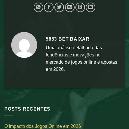
5853 BET BAIXAR
Uma análise detalhada das
tendências e inovações no
mercado de jogos online e apostas
em 2026.
POSTS RECENTES
O Impacto dos Jogos Online em 2026