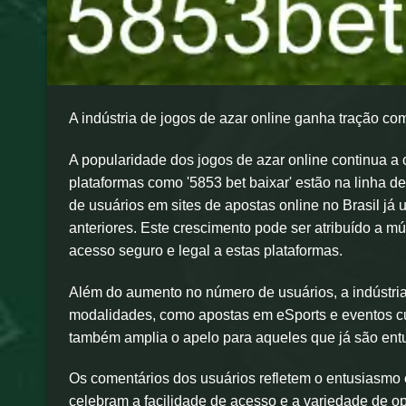
A indústria de jogos de azar online ganha tração co
A popularidade dos jogos de azar online continua a 
plataformas como '5853 bet baixar' estão na linha d
de usuários em sites de apostas online no Brasil já
anteriores. Este crescimento pode ser atribuído a múl
acesso seguro e legal a estas plataformas.
Além do aumento no número de usuários, a indústria 
modalidades, como apostas em eSports e eventos cul
também amplia o apelo para aqueles que já são entus
Os comentários dos usuários refletem o entusiasm
celebram a facilidade de acesso e a variedade de o